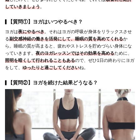
していきましょう
。
【質問①】ヨガはいつやるべき？
ヨガは
夜にやるべき
。それはヨガの呼吸が身体をリラックスさせ
る
副交感神経の働きを活発にして、睡眠の質を高めてくれる
か
ら。睡眠の質が高まると、疲れやストレスを貯めづらい身体にな
っていきます。
夜のヨガレッスンではその効果を高める
ために、
照明を暗くして行われることもある
ので、ぜひ1日の終わりにヨガ
をして、
ゆったりと過ごしてください
ね。
【質問②】ヨガを続けた結果どうなる？