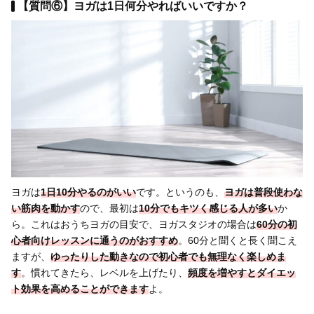
【質問⑥】ヨガは1日何分やればいいですか？
ヨガは
1日10分やるのがいい
です。というのも、
ヨガは普段使わな
い筋肉を動かす
ので、最初は
10分でもキツく感じる人が多い
か
ら。これはおうちヨガの目安で、ヨガスタジオの場合は
60分の初
心者向けレッスンに通う
のがおすすめ
。60分と聞くと長く聞こえ
ますが、
ゆったりした動きなので初心者でも無理なく楽しめま
す
。慣れてきたら、レベルを上げたり、
頻度を増やすとダイエッ
ト効果を高めることができます
よ。