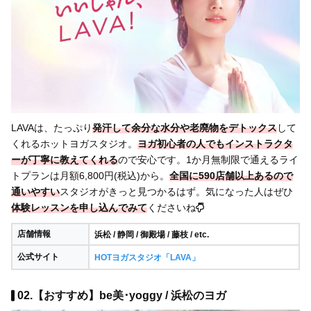
LAVAは、たっぷり
発汗して余分な水分や老廃物をデトックス
して
くれるホットヨガスタジオ。
ヨガ初心者の人でもインストラクタ
ーが丁寧に教えてくれる
ので安心です。1か月無制限で通えるライ
トプランは月額6,800円(税込)から。
全国に590店舗以上あるので
通いやすい
スタジオがきっと見つかるはず。気になった人はぜひ
体験レッスンを申し込んでみて
くださいね
店舗情報
浜松 / 静岡 / 御殿場 / 藤枝 / etc.
公式サイト
HOTヨガスタジオ「LAVA」
02.【おすすめ】be美･yoggy / 浜松のヨガ