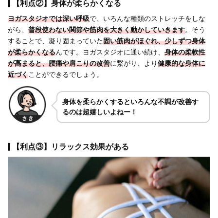
【利点②】身体が柔らかくなる
ヨガスタジオでは深い呼吸
で、いろんな種類のストレッチをしな
がら、
普段使わない関節や筋肉を大きく動かしていきます
。そう
することで、凝り固まっていた
固い筋肉がほぐれ、少しずつ身体
が柔らかくなる
んです。ヨガスタジオに通い続け、
身体の柔軟性
が高まると、腰痛や肩こりの改善
に繋がり、より
健康的な身体に
近づく
ことができるでしょう。
身体を柔らかくするといろんな不調が改善す
るのは超嬉しいよねー！
【利点③】リラックス効果がある