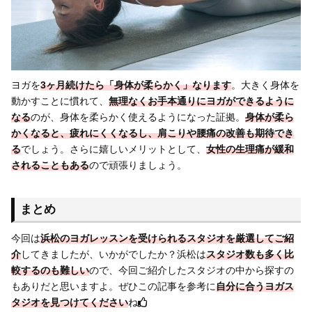
ヨガを
3ヶ月続けたら「身体が柔らかく」なります
。大きく身体を
動かすことに慣れて、
無理なくお手本通りにヨガができるように
なる
のが、身体を柔らかく使えるようになった証拠。
身体が柔ら
かくなると、疲れにくくなるし、肩こりや腰痛の改善も期待でき
る
でしょう。さらに嬉しいメリットとして、
女性の生理痛が緩和
されることもある
ので頑張りましょう。
まとめ
今回は
浜松のヨガレッスンを受けられるスタジオを厳選してご紹
介
してきましたが、いかがでしたか？浜松は
スタジオ数も多く比
較するのも難しい
ので、今回ご紹介したスタジオの中から探すの
もありだと思いますよ。ぜひこの記事を参考に
自分に合うヨガス
タジオを見つけてください
ね