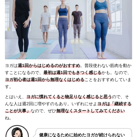
ヨガは
週1回からはじめるのがおすすめ
。普段使わない筋肉を動か
すことになるので、
最初は週1回でもきつく感じる
かも。なので、
ヨガ
初心者は週1回から無理なくはじめる
ことをおすすめしていま
す。
とはいえ、
ヨガに慣れてくると物足りなく感じる
と思う
ので、そ
んな人は週2回に増やすのもあり。いずれにせよ
ヨガは
「継続する
ことが大事」
なので、ぜひ
無理なくスタートしてみてください
ね。
健康になるために始めたヨガが続けられない