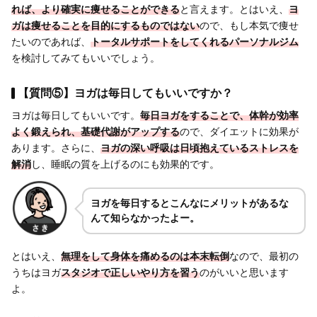
れば、より
確実に痩せることができる
と言えます。とはいえ、
ヨ
ガは痩せることを目的にするものではない
ので、もし本気で痩せ
たいのであれば、
トータルサポートをしてくれるパーソナルジム
を検討してみてもいいでしょう。
【質問⑤】ヨガは毎日してもいいですか？
ヨガは毎日してもいいです。
毎日ヨガをすることで、体幹が効率
よく鍛えられ、基礎代謝がアップする
ので、ダイエットに効果が
あります。さらに、
ヨガの深い呼吸は日頃抱えているストレスを
解消
し、睡眠の質を上げるのにも効果的です。
ヨガを毎日するとこんなにメリットがあるな
んて知らなかったよー。
とはいえ、
無理をして身体を痛めるのは本末転倒
なので、最初の
うちはヨガ
スタジオで正しいやり方を習う
のがいいと思います
よ。