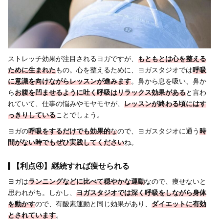
ストレッチ効果が注目されるヨガですが、
もともとは心を整える
ために生まれた
もの。心を整えるために、ヨガスタジオでは
呼吸
に意識を向けながらレッスンが進みます
。鼻から息を吸い、鼻か
ら
お腹を凹ませるように吐く呼吸はリラックス効果がある
と言わ
れていて、仕事の悩みやモヤモヤが、
レッスンが終わる頃にはす
っきりしている
ことでしょう。
ヨガの
呼吸をするだけでも効果的
な
ので、ヨガスタジオに通う
時
間がない時でもぜひ実践してください
ね。
【利点④】継続すれば痩せられる
ヨガは
ランニングなどに比べて穏やかな運動
なので、痩せないと
思われがち。しかし、
ヨガスタジオでは深く呼吸をしながら身体
を動かす
ので、有酸素運動と同じ効果があり、
ダイエットに有効
とされています
。