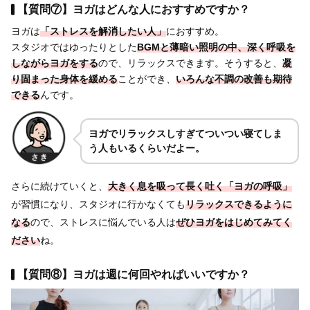
【質問⑦】ヨガはどんな人におすすめですか？
ヨガは
「ストレスを解消したい人」
におすすめ。
スタジオではゆったりとした
BGMと薄暗い照明
の中、深く呼吸を
しながら
ヨガをする
ので、リラックスできます。そうすると、
凝
り固まった身体を
緩める
ことができ、
いろんな
不調の改善も期待
できる
んです。
ヨガでリラックスしすぎてついつい寝てしま
う人もいるくらいだよー。
さらに続けていくと、
大きく息を吸って長く吐く「ヨガの呼吸」
が習慣になり、スタジオに行かなくても
リラックスできるように
なる
ので、ストレスに悩んでいる人は
ぜひヨガをはじめてみてく
ださい
ね。
【質問⑧】ヨガは週に何回やればいいですか？