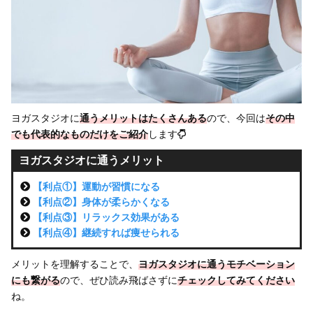
ヨガスタジオに
通うメリットはたくさんある
ので、今回は
その中
でも
代表的なものだけをご紹介
します
ヨガスタジオに通うメリット
【利点①】運動が習慣になる
【利点②】身体が柔らかくなる
【利点③】リラックス効果がある
【利点④】継続すれば痩せられる
メリットを理解することで、
ヨガスタジオに通うモチベーション
にも繋がる
ので、ぜひ読み飛ばさずに
チェックしてみてください
ね。