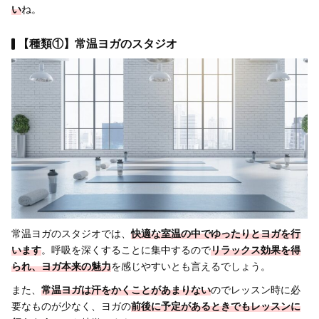
い
ね。
【種類①】常温ヨガのスタジオ
常温ヨガのスタジオでは、
快適な室温の中でゆったりとヨガを行
います
。呼吸を深くすることに集中するので
リラックス効果を得
られ、ヨガ本来の魅力
を感じやすいとも言えるでしょう。
また、
常温ヨガは汗をかくことがあまりない
のでレッスン時に必
要なものが少なく、ヨガの
前後に予定があるときでもレッスンに