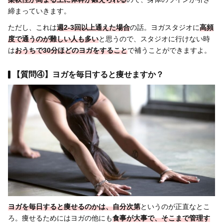
締まっていきます。
ただし、これは
週2-3回以上通えた場合
の話。ヨガスタジオに
高頻
度で通うのが難しい人も多い
と思うので、スタジオに行けない時
は
おうちで30分ほどのヨガをすること
で補うことができますよ。
【質問④】ヨガを毎日すると痩せますか？
ヨガを
毎日すると
痩せるのかは、自分次第
というのが正直なとこ
ろ。痩せるためにはヨガの他にも
食事が大事
で、そこまで管理す