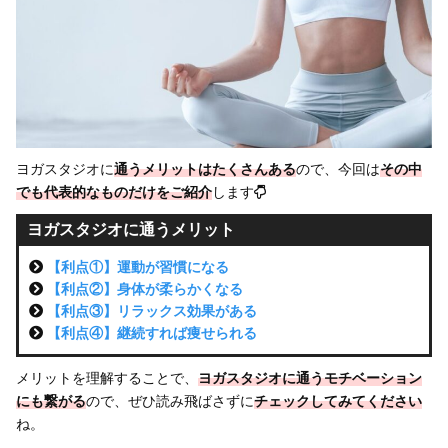
ヨガスタジオに
通うメリットはたくさんある
ので、今回は
その中
でも
代表的なものだけをご紹介
します
ヨガスタジオに通うメリット
【利点①】運動が習慣になる
【利点②】身体が柔らかくなる
【利点③】リラックス効果がある
【利点④】継続すれば痩せられる
メリットを理解することで、
ヨガスタジオに通うモチベーション
にも繋がる
ので、ぜひ読み飛ばさずに
チェックしてみてください
ね。