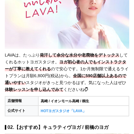
LAVAは、たっぷり
発汗して余分な水分や老廃物をデトックス
して
くれるホットヨガスタジオ。
ヨガ初心者の人でもインストラクタ
ーが丁寧に教えてくれる
ので安心です。1か月無制限で通えるライ
トプランは月額6,800円(税込)から。
全国に590店舗以上あるので
通いやすい
スタジオがきっと見つかるはず。気になった人はぜひ
体験レッスンを申し込んでみて
くださいね
店舗情報
高崎 / イオンモール高崎 / 桐生
公式サイト
HOTヨガスタジオ「LAVA」
02.【おすすめ】キュラティヴヨガ / 前橋のヨガ