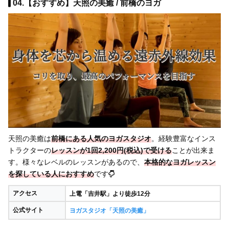
04.【おすすめ】天照の美癒 / 前橋のヨガ
天照の美癒は
前橋にある人気のヨガスタジオ
。経験豊富なインス
トラクターの
レッスンが1回2,200円(税込)で受ける
ことが出来ま
す。様々なレベルのレッスンがあるので、
本格的なヨガレッスン
を探している人におすすめ
です
アクセス
上電「吉井駅」より徒歩12分
公式サイト
ヨガスタジオ「天照の美癒」