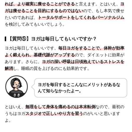
れば、より
確実に痩せることができる
と言えます。とはいえ、
ヨ
ガは痩せることを目的にするものではない
ので、もし本気で痩せ
たいのであれば、
トータルサポートをしてくれるパーソナルジム
を検討してみてもいいでしょう。
【質問⑤】ヨガは毎日してもいいですか？
ヨガは毎日してもいいです。
毎日ヨガをすることで、体幹が効率
よく鍛えられ、基礎代謝がアップする
ので、ダイエットに効果が
あります。さらに、
ヨガの深い呼吸は日頃抱えているストレスを
解消
し、睡眠の質を上げるのにも効果的です。
ヨガを毎日するとこんなにメリットがあるな
んて知らなかったよー。
とはいえ、
無理をして身体を痛めるのは本末転倒
なので、最初の
うちはヨガ
スタジオで正しいやり方を習う
のがいいと思います
よ。