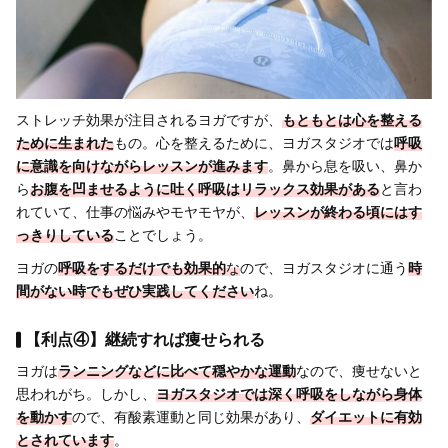
ストレッチ効果が注目されるヨガですが、
もともとは心を整える
ために生まれた
もの。心を整えるために、ヨガスタジオでは
呼吸
に意識を向けながらレッスンが進みます
。鼻から息を吸い、鼻か
ら
お腹を凹ませるように吐く呼吸はリラックス効果がある
と言わ
れていて、仕事の悩みやモヤモヤが、
レッスンが終わる頃にはす
っきりしている
ことでしょう。
ヨガの
呼吸をするだけでも効果的
な
ので、ヨガスタジオに通う
時
間がない時でもぜひ実践してください
ね。
【利点④】継続すれば痩せられる
ヨガは
ランニングなどに比べて穏やかな運動
なので、痩せないと
思われがち。しかし、
ヨガスタジオでは深く呼吸をしながら身体
を動かす
ので、有酸素運動と同じ効果があり、
ダイエットに有効
とされています
。