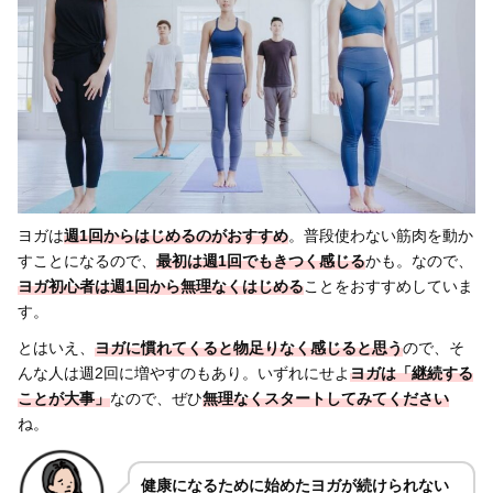
ヨガは
週1回からはじめるのがおすすめ
。普段使わない筋肉を動か
すことになるので、
最初は週1回でもきつく感じる
かも。なので、
ヨガ
初心者は週1回から無理なくはじめる
ことをおすすめしていま
す。
とはいえ、
ヨガに慣れてくると物足りなく感じる
と思う
ので、そ
んな人は週2回に増やすのもあり。いずれにせよ
ヨガは
「継続する
ことが大事」
なので、ぜひ
無理なくスタートしてみてください
ね。
健康になるために始めたヨガが続けられない