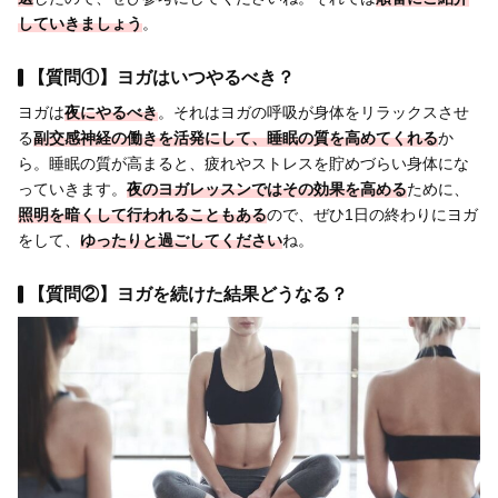
していきましょう
。
【質問①】ヨガはいつやるべき？
ヨガは
夜にやるべき
。それはヨガの呼吸が身体をリラックスさせ
る
副交感神経の働きを活発にして、睡眠の質を高めてくれる
か
ら。睡眠の質が高まると、疲れやストレスを貯めづらい身体にな
っていきます。
夜のヨガレッスンではその効果を高める
ために、
照明を暗くして行われることもある
ので、ぜひ1日の終わりにヨガ
をして、
ゆったりと過ごしてください
ね。
【質問②】ヨガを続けた結果どうなる？