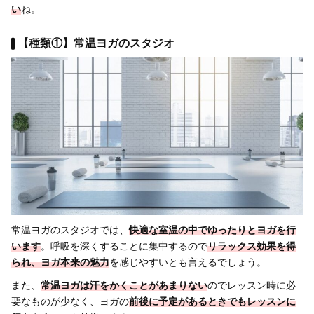
い
ね。
【種類①】常温ヨガのスタジオ
常温ヨガのスタジオでは、
快適な室温の中でゆったりとヨガを行
います
。呼吸を深くすることに集中するので
リラックス効果を得
られ、ヨガ本来の魅力
を感じやすいとも言えるでしょう。
また、
常温ヨガは汗をかくことがあまりない
のでレッスン時に必
要なものが少なく、ヨガの
前後に予定があるときでもレッスンに