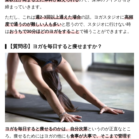
締まっていきます。
ただし、これは
週2-3回以上通えた場合
の話。ヨガスタジオに
高頻
度で通うのが難しい人も多い
と思うので、スタジオに行けない時
は
おうちで30分ほどのヨガをすること
で補うことができますよ。
【質問④】ヨガを毎日すると痩せますか？
ヨガを
毎日すると
痩せるのかは、自分次第
というのが正直なとこ
ろ。痩せるためにはヨガの他にも
食事が大事
で、そこまで管理す