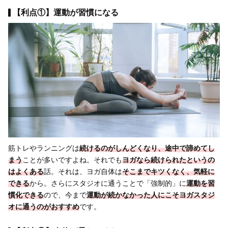
【利点①】運動が習慣になる
筋トレやランニングは
続けるのがしんどくなり、途中で諦めてし
まう
ことが多いですよね。それでも
ヨガなら続けられたというの
はよくある
話。それは、ヨガ自体は
そこまでキツくなく、気軽に
できる
から。さらにスタジオに通うことで「強制的」に
運動を習
慣化できる
ので、今まで
運動が
続かなかった人にこそヨガスタジ
オに通うのがおすすめ
です。