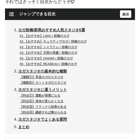
それではさっそく目次からどうぞ
ジャンプできる目次
ヨガ前橋/群馬おすすめ人気スタジオ6選
01.【おすすめ】LAVA / 前橋のヨガ
02.【おすすめ】キュラティヴヨガ / 前橋のヨガ
03.【おすすめ】シャラナム / 前橋のヨガ
04.【おすすめ】天照の美癒 / 前橋のヨガ
05.【おすすめ】OHANA / 前橋のヨガ
06.【おすすめ】REABEAU / 前橋のヨガ
ヨガスタジオの基本的な種類
【種類①】常温ヨガのスタジオ
【種類②】ホットヨガのスタジオ
ヨガスタジオに通うメリット
【利点①】運動が習慣になる
【利点②】身体が柔らかくなる
【利点③】リラックス効果がある
【利点④】継続すれば痩せられる
ヨガスタジオでよくある質問
まとめ