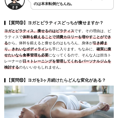
のは本末転倒だもんね。
【質問⑨】ヨガとピラティスどっちが痩せますか？
ヨガとピラティス、
痩せるのはピラティス
です。その理由は、ピ
ラティスで
体幹を鍛えることで消費カロリーを増やすことができ
る
から。体幹を鍛えると痩せるのはもちろん、身体が
引き締ま
り、きれいなボディライン
も手に入ります。ちなみに、
確実に痩
せたいなら
食事管理も必要
になってくるので、そんな人は担当ト
レーナーが
日々トレーニングを管理してくれるパーソナルジムを
検討する
のもいいかもしれません。
【質問⑩】ヨガを3ヶ月続けたらどんな変化がある？