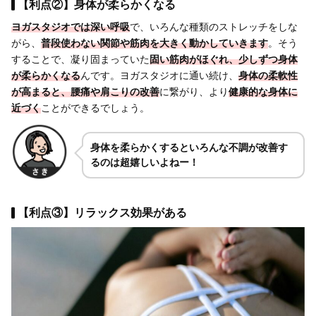
【利点②】身体が柔らかくなる
ヨガスタジオでは深い呼吸
で、いろんな種類のストレッチをしな
がら、
普段使わない関節や筋肉を大きく動かしていきます
。そう
することで、凝り固まっていた
固い筋肉がほぐれ、少しずつ身体
が柔らかくなる
んです。ヨガスタジオに通い続け、
身体の柔軟性
が高まると、腰痛や肩こりの改善
に繋がり、より
健康的な身体に
近づく
ことができるでしょう。
身体を柔らかくするといろんな不調が改善す
るのは超嬉しいよねー！
【利点③】リラックス効果がある