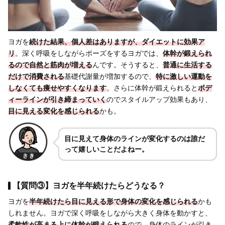
ヨガを
続けた結果、個人差はありますが、ダイエットに効果ア
リ
。深く呼吸をしながらポーズをするヨガでは、
体幹が鍛えられ
るので自然と筋肉が増える
んです。そうすると、
普通に生活する
だけで消費される
基礎代謝量が増加するので、
特に激しい運動を
しなくても痩せやすくなります
。さらに体幹が鍛えられると
ボデ
ィーラインが引き締まっていく
のでスタイルアップ効果もあり、
目に見える変化を感じられる
かも。
目に見えて身体のラインが変化するのは誰だ
って嬉しいことだよねー。
【質問③】ヨガを半年続けたらどうなる？
ヨガを
半年続けたら目に見える形で身体の変化を感じられる
かも
しれません。ヨガで深く呼吸をしながら大きく身体を動かすと、
柔軟性が高まる上に体幹が鍛えられる
ので、身体のラインが引き