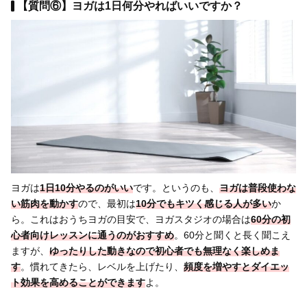
【質問⑥】ヨガは1日何分やればいいですか？
ヨガは
1日10分やるのがいい
です。というのも、
ヨガは普段使わな
い筋肉を動かす
ので、最初は
10分でもキツく感じる人が多い
か
ら。これはおうちヨガの目安で、ヨガスタジオの場合は
60分の初
心者向けレッスンに通う
のがおすすめ
。60分と聞くと長く聞こえ
ますが、
ゆったりした動きなので初心者でも無理なく楽しめま
す
。慣れてきたら、レベルを上げたり、
頻度を増やすとダイエッ
ト効果を高めることができます
よ。