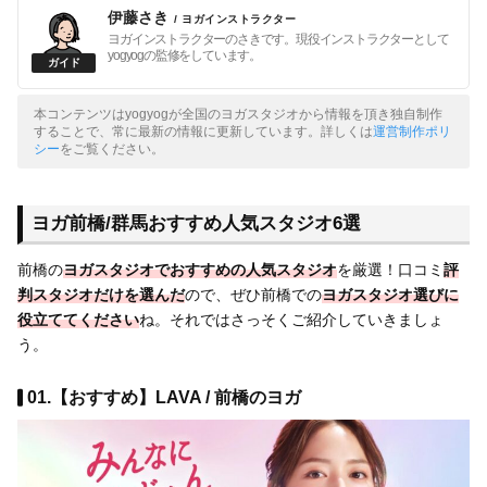
伊藤さき
/ ヨガインストラクター
ヨガインストラクターのさきです。現役インストラクターとして
yogyogの監修をしています。
本コンテンツはyogyogが全国のヨガスタジオから情報を頂き独自制作
することで、常に最新の情報に更新しています。詳しくは
運営制作ポリ
シー
をご覧ください。
ヨガ前橋/群馬おすすめ人気スタジオ6選
前橋の
ヨガスタジオで
おすすめの人気スタジオ
を厳選！口コミ
評
判スタジオだけを選んだ
ので、ぜひ前橋での
ヨガスタジオ選びに
役立ててください
ね。それではさっそくご紹介していきましょ
う。
01.【おすすめ】LAVA / 前橋のヨガ