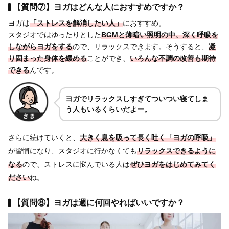
【質問⑦】ヨガはどんな人におすすめですか？
ヨガは
「ストレスを解消したい人」
におすすめ。
スタジオではゆったりとした
BGMと薄暗い照明
の中、深く呼吸を
しながら
ヨガをする
ので、リラックスできます。そうすると、
凝
り固まった身体を
緩める
ことができ、
いろんな
不調の改善も期待
できる
んです。
ヨガでリラックスしすぎてついつい寝てしま
う人もいるくらいだよー。
さらに続けていくと、
大きく息を吸って長く吐く「ヨガの呼吸」
が習慣になり、スタジオに行かなくても
リラックスできるように
なる
ので、ストレスに悩んでいる人は
ぜひヨガをはじめてみてく
ださい
ね。
【質問⑧】ヨガは週に何回やればいいですか？