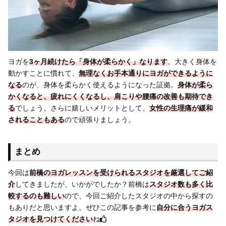
ヨガを
3ヶ月続けたら「身体が柔らかく」なります
。大きく身体を
動かすことに慣れて、
無理なくお手本通りにヨガができるように
なる
のが、身体を柔らかく使えるようになった証拠。
身体が柔ら
かくなると、疲れにくくなるし、肩こりや腰痛の改善も期待でき
る
でしょう。さらに嬉しいメリットとして、
女性の生理痛が緩和
されることもある
ので頑張りましょう。
まとめ
今回は
前橋のヨガレッスンを受けられるスタジオを厳選してご紹
介
してきましたが、いかがでしたか？前橋は
スタジオ数も多く比
較するのも難しい
ので、今回ご紹介したスタジオの中から探すの
もありだと思いますよ。ぜひこの記事を参考に
自分に合うヨガス
タジオを見つけてください
ね