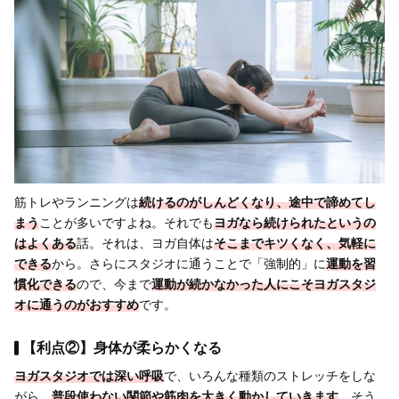
筋トレやランニングは
続けるのがしんどくなり、途中で諦めてし
まう
ことが多いですよね。それでも
ヨガなら続けられたというの
はよくある
話。それは、ヨガ自体は
そこまでキツくなく、気軽に
できる
から。さらにスタジオに通うことで「強制的」に
運動を習
慣化できる
ので、今まで
運動が
続かなかった人にこそヨガスタジ
オに通うのがおすすめ
です。
【利点②】身体が柔らかくなる
ヨガスタジオでは深い呼吸
で、いろんな種類のストレッチをしな
がら、
普段使わない関節や筋肉を大きく動かしていきます
。そう