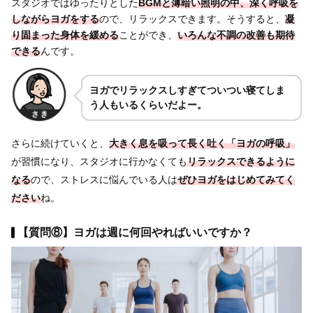
スタジオではゆったりとした
BGMと薄暗い照明
の中、深く呼吸を
しながら
ヨガをする
ので、リラックスできます。そうすると、
凝
り固まった身体を
緩める
ことができ、
いろんな
不調の改善も期待
できる
んです。
ヨガでリラックスしすぎてついつい寝てしま
う人もいるくらいだよー。
さらに続けていくと、
大きく息を吸って長く吐く「ヨガの呼吸」
が習慣になり、スタジオに行かなくても
リラックスできるように
なる
ので、ストレスに悩んでいる人は
ぜひヨガをはじめてみてく
ださい
ね。
【質問⑧】ヨガは週に何回やればいいですか？