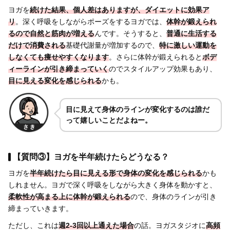
ヨガを
続けた結果、個人差はありますが、ダイエットに効果ア
リ
。深く呼吸をしながらポーズをするヨガでは、
体幹が鍛えられ
るので自然と筋肉が増える
んです。そうすると、
普通に生活する
だけで消費される
基礎代謝量が増加するので、
特に激しい運動を
しなくても痩せやすくなります
。さらに体幹が鍛えられると
ボデ
ィーラインが引き締まっていく
のでスタイルアップ効果もあり、
目に見える変化を感じられる
かも。
目に見えて身体のラインが変化するのは誰だ
って嬉しいことだよねー。
【質問③】ヨガを半年続けたらどうなる？
ヨガを
半年続けたら目に見える形で身体の変化を感じられる
かも
しれません。ヨガで深く呼吸をしながら大きく身体を動かすと、
柔軟性が高まる上に体幹が鍛えられる
ので、身体のラインが引き
締まっていきます。
ただし、これは
週2-3回以上通えた場合
の話。ヨガスタジオに
高頻