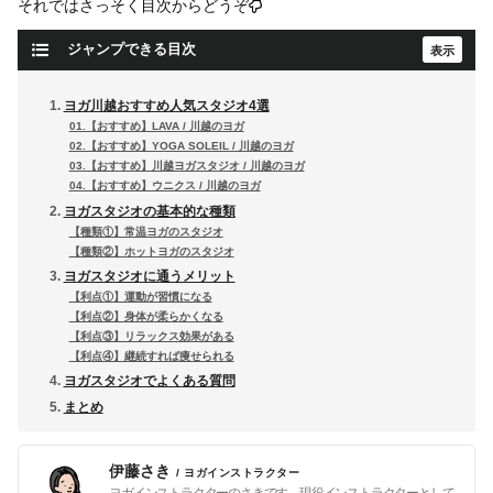
それではさっそく目次からどうぞ
ジャンプできる目次
ヨガ川越おすすめ人気スタジオ4選
01.【おすすめ】LAVA / 川越のヨガ
02.【おすすめ】YOGA SOLEIL / 川越のヨガ
03.【おすすめ】川越ヨガスタジオ / 川越のヨガ
04.【おすすめ】ウニクス / 川越のヨガ
ヨガスタジオの基本的な種類
【種類①】常温ヨガのスタジオ
【種類②】ホットヨガのスタジオ
ヨガスタジオに通うメリット
【利点①】運動が習慣になる
【利点②】身体が柔らかくなる
【利点③】リラックス効果がある
【利点④】継続すれば痩せられる
ヨガスタジオでよくある質問
まとめ
伊藤さき
/ ヨガインストラクター
ヨガインストラクターのさきです。現役インストラクターとして