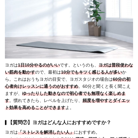
ヨガは
1日10分やるのがいい
です。というのも、
ヨガは普段使わな
い筋肉を動かす
ので、最初は
10分でもキツく感じる人が多い
か
ら。これはおうちヨガの目安で、ヨガスタジオの場合は
60分の初
心者向けレッスンに通う
のがおすすめ
。60分と聞くと長く聞こえ
ますが、
ゆったりした動きなので初心者でも無理なく楽しめま
す
。慣れてきたら、レベルを上げたり、
頻度を増やすとダイエッ
ト効果を高めることができます
よ。
【質問⑦】ヨガはどんな人におすすめですか？
ヨガは
「ストレスを解消したい人」
におすすめ。