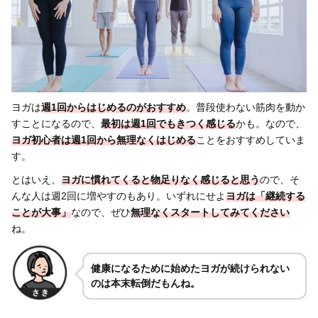
ヨガは
週1回からはじめるのがおすすめ
。普段使わない筋肉を動か
すことになるので、
最初は週1回でもきつく感じる
かも。なので、
ヨガ
初心者は週1回から無理なくはじめる
ことをおすすめしていま
す。
とはいえ、
ヨガに慣れてくると物足りなく感じる
と思う
ので、そ
んな人は週2回に増やすのもあり。いずれにせよ
ヨガは
「継続する
ことが大事」
なので、ぜひ
無理なくスタートしてみてください
ね。
健康になるために始めたヨガが続けられない
のは本末転倒だもんね。