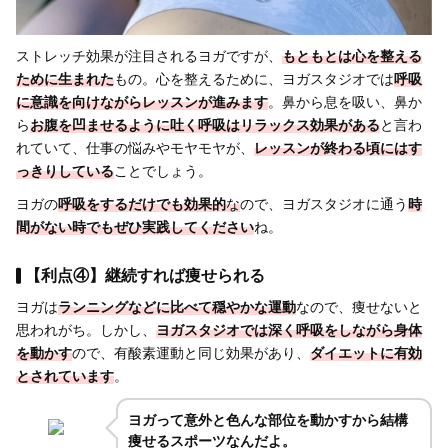
ストレッチ効果が注目されるヨガですが、
もともとは心を整える
ために生まれた
もの。心を整えるために、ヨガスタジオでは
呼吸
に意識を向けながらレッスンが進みます
。鼻から息を吸い、鼻か
ら
お腹を凹ませるように吐く呼吸はリラックス効果がある
と言わ
れていて、仕事の悩みやモヤモヤが、
レッスンが終わる頃にはす
っきりしている
ことでしょう。
ヨガの
呼吸をするだけでも効果的
な
ので、ヨガスタジオに通う
時
間がない時でもぜひ実践してください
ね。
【利点④】継続すれば痩せられる
ヨガは
ランニングなどに比べて穏やかな運動
なので、痩せないと
思われがち。しかし、
ヨガスタジオでは深く呼吸をしながら身体
を動かす
ので、有酸素運動と同じ効果があり、
ダイエットに有効
とされています
。
ヨガって意外と色んな部位を動かすから結構
痩せるスポーツなんだよ。