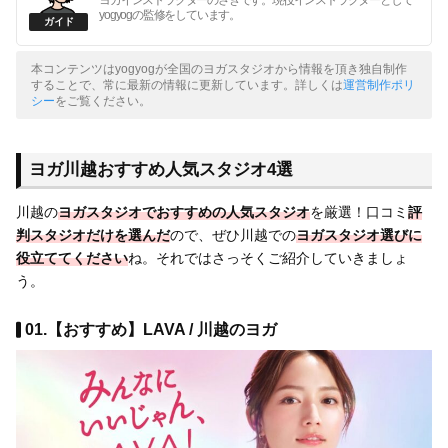
yogyogの監修をしています。
本コンテンツはyogyogが全国のヨガスタジオから情報を頂き独自制作
することで、常に最新の情報に更新しています。詳しくは
運営制作ポリ
シー
をご覧ください。
ヨガ川越おすすめ人気スタジオ4選
川越の
ヨガスタジオで
おすすめの人気スタジオ
を厳選！口コミ
評
判スタジオだけを選んだ
ので、ぜひ川越での
ヨガスタジオ選びに
役立ててください
ね。それではさっそくご紹介していきましょ
う。
01.【おすすめ】LAVA / 川越のヨガ