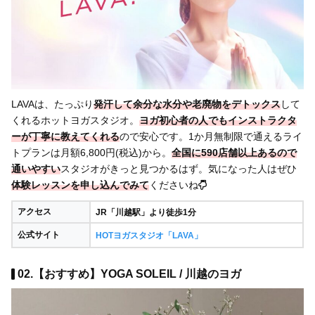
LAVAは、たっぷり
発汗して余分な水分や老廃物をデトックス
して
くれるホットヨガスタジオ。
ヨガ初心者の人でもインストラクタ
ーが丁寧に教えてくれる
ので安心です。1か月無制限で通えるライ
トプランは月額6,800円(税込)から。
全国に590店舗以上あるので
通いやすい
スタジオがきっと見つかるはず。気になった人はぜひ
体験レッスンを申し込んでみて
くださいね
アクセス
JR「川越駅」より徒歩1分
公式サイト
HOTヨガスタジオ「LAVA」
02.【おすすめ】YOGA SOLEIL / 川越のヨガ