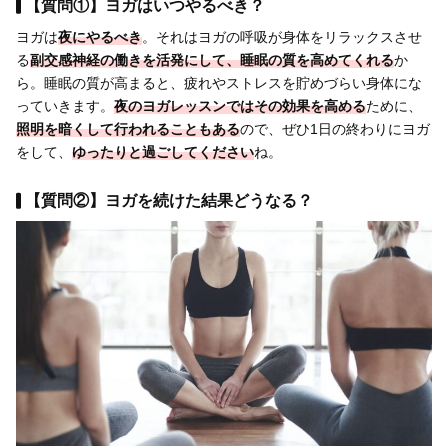
【質問①】ヨガはいつやるべき？
ヨガは
夜にやるべき
。それはヨガの呼吸が身体をリラックスさせ
る
副交感神経の働きを活発にして、睡眠の質を高めてくれる
か
ら。睡眠の質が高まると、疲れやストレスを貯めづらい身体にな
っていきます。
夜のヨガレッスンではその効果を高める
ために、
照明を暗くして行われることもある
ので、ぜひ1日の終わりにヨガ
をして、
ゆったりと過ごしてください
ね。
【質問②】ヨガを続けた結果どうなる？