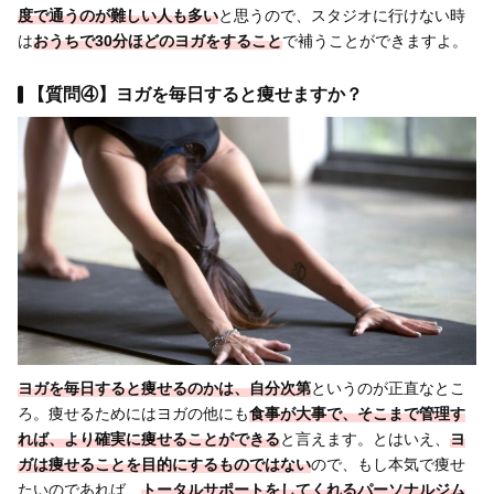
度で通うのが難しい人も多い
と思うので、スタジオに行けない時
は
おうちで30分ほどのヨガをすること
で補うことができますよ。
【質問④】ヨガを毎日すると痩せますか？
ヨガを
毎日すると
痩せるのかは、自分次第
というのが正直なとこ
ろ。痩せるためにはヨガの他にも
食事が大事
で、そこまで管理す
れば、より
確実に痩せることができる
と言えます。とはいえ、
ヨ
ガは痩せることを目的にするものではない
ので、もし本気で痩せ
たいのであれば、
トータルサポートをしてくれるパーソナルジム