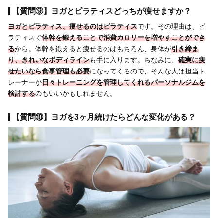
【質問⑨】ヨガとピラティスどっちが痩せますか？
ヨガとピラティス、
痩せるのはピラティス
です。その理由は、ピ
ラティスで
体幹を鍛えることで消費カロリーを増やすことができ
る
から。体幹を鍛えると痩せるのはもちろん、身体が
引き締ま
り、きれいなボディライン
も手に入ります。ちなみに、
確実に痩
せたいなら
食事管理も必要
になってくるので、そんな人は担当ト
レーナーが
日々トレーニングを管理してくれるパーソナルジムを
検討する
のもいいかもしれません。
【質問⑩】ヨガを3ヶ月続けたらどんな変化がある？