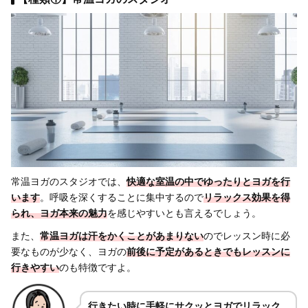
常温ヨガのスタジオでは、
快適な室温の中でゆったりとヨガを行
います
。呼吸を深くすることに集中するので
リラックス効果を得
られ、ヨガ本来の魅力
を感じやすいとも言えるでしょう。
また、
常温ヨガは汗をかくことがあまりない
のでレッスン時に必
要なものが少なく、ヨガの
前後に予定があるときでもレッスンに
行きやすい
のも特徴ですよ。
行きたい時に手軽にサクッとヨガでリラック