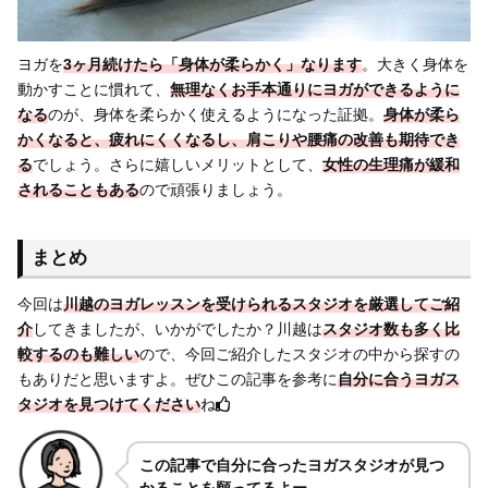
ヨガを
3ヶ月続けたら「身体が柔らかく」なります
。大きく身体を
動かすことに慣れて、
無理なくお手本通りにヨガができるように
なる
のが、身体を柔らかく使えるようになった証拠。
身体が柔ら
かくなると、疲れにくくなるし、肩こりや腰痛の改善も期待でき
る
でしょう。さらに嬉しいメリットとして、
女性の生理痛が緩和
されることもある
ので頑張りましょう。
まとめ
今回は
川越のヨガレッスンを受けられるスタジオを厳選してご紹
介
してきましたが、いかがでしたか？川越は
スタジオ数も多く比
較するのも難しい
ので、今回ご紹介したスタジオの中から探すの
もありだと思いますよ。ぜひこの記事を参考に
自分に合うヨガス
タジオを見つけてください
ね
この記事で自分に合ったヨガスタジオが見つ