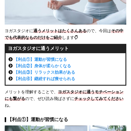
ヨガスタジオに
通うメリットはたくさんある
ので、今回は
その中
でも
代表的なものだけをご紹介
します
ヨガスタジオに通うメリット
【利点①】運動が習慣になる
【利点②】身体が柔らかくなる
【利点③】リラックス効果がある
【利点④】継続すれば痩せられる
メリットを理解することで、
ヨガスタジオに通うモチベーション
にも繋がる
ので、ぜひ読み飛ばさずに
チェックしてみてください
ね。
【利点①】運動が習慣になる