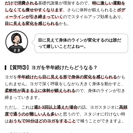
だけで消費される
基礎代謝量が増加するので、
特に激しい運動を
しなくても痩せやすくなります
。さらに体幹が鍛えられると
ボデ
ィーラインが引き締まっていく
のでスタイルアップ効果もあり、
目に見える変化を感じられる
かも。
目に見えて身体のラインが変化するのは誰だ
って嬉しいことだよねー。
【質問③】ヨガを半年続けたらどうなる？
ヨガを
半年続けたら目に見える形で身体の変化を感じられる
かも
しれません。ヨガで深く呼吸をしながら大きく身体を動かすと、
柔軟性が高まる上に体幹が鍛えられる
ので、身体のラインが引き
締まっていきます。
ただし、これは
週2-3回以上通えた場合
の話。ヨガスタジオに
高頻
度で通うのが難しい人も多い
と思うので、スタジオに行けない時
は
おうちで30分ほどのヨガをすること
で補うことができますよ。