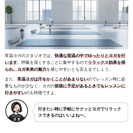
常温ヨガのスタジオでは、
快適な室温の中でゆったりとヨガを行
います
。呼吸を深くすることに集中するので
リラックス効果を得
られ、ヨガ本来の魅力
を感じやすいとも言えるでしょう。
また、
常温ヨガは汗をかくことがあまりない
のでレッスン時に必
要なものが少なく、ヨガの
前後に予定があるときでもレッスンに
行きやすい
のも特徴ですよ。
行きたい時に手軽にサクッとヨガでリラック
スできるのはいいよねー。