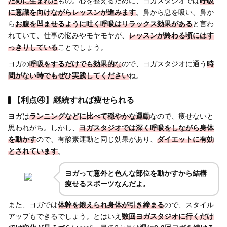
ために生まれた
もの。心を整えるために、ヨガスタジオでは
呼吸
に意識を向けながらレッスンが進みます
。鼻から息を吸い、鼻か
ら
お腹を凹ませるように吐く呼吸はリラックス効果がある
と言わ
れていて、仕事の悩みやモヤモヤが、
レッスンが終わる頃にはす
っきりしている
ことでしょう。
ヨガの
呼吸をするだけでも効果的
な
ので、ヨガスタジオに通う
時
間がない時でもぜひ実践してください
ね。
【利点④】継続すれば痩せられる
ヨガは
ランニングなどに比べて穏やかな運動
なので、痩せないと
思われがち。しかし、
ヨガスタジオでは深く呼吸をしながら身体
を動かす
ので、有酸素運動と同じ効果があり、
ダイエットに有効
とされています
。
ヨガって意外と色んな部位を動かすから結構
痩せるスポーツなんだよ。
また、ヨガでは
体幹を鍛えられ身体が引き締まる
ので、スタイル
アップもできるでしょう。とはいえ
数回ヨガスタジオに行くだけ