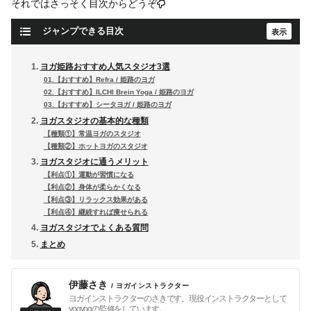
それではさっそく目次からどうぞ
ジャンプできる目次
ヨガ姫路おすすめ人気スタジオ3選
01.【おすすめ】Refra / 姫路のヨガ
02.【おすすめ】ILCHI Brein Yoga / 姫路のヨガ
03.【おすすめ】シータヨガ / 姫路のヨガ
ヨガスタジオの基本的な種類
【種類①】常温ヨガのスタジオ
【種類②】ホットヨガのスタジオ
ヨガスタジオに通うメリット
【利点①】運動が習慣になる
【利点②】身体が柔らかくなる
【利点③】リラックス効果がある
【利点④】継続すれば痩せられる
ヨガスタジオでよくある質問
まとめ
伊藤さき
/ ヨガインストラクター
ヨガインストラクターのさきです。現役インストラクターとして
yogyogの監修をしています。