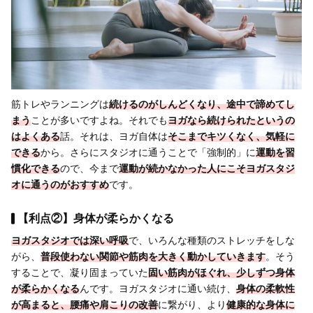
筋トレやランニングは
続けるのがしんどくなり、途中で諦めてし
まう
ことが多いですよね。それでも
ヨガなら続けられたというの
はよくある
話。それは、ヨガ自体は
そこまでキツくなく、気軽に
できる
から。さらにスタジオに通うことで「強制的」に
運動を習
慣化できる
ので、今まで
運動が
続かなかった人にこそヨガスタジ
オに通うのがおすすめ
です。
【利点②】身体が柔らかくなる
ヨガスタジオでは深い呼吸
で、いろんな種類のストレッチをしな
がら、
普段使わない関節や筋肉を大きく動かしていきます
。そう
することで、凝り固まっていた
固い筋肉がほぐれ、少しずつ身体
が柔らかくなる
んです。ヨガスタジオに通い続け、
身体の柔軟性
が高まると、腰痛や肩こりの改善
に繋がり、より
健康的な身体に