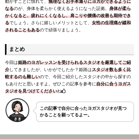
動かすことに慣れて、
無理なくお手本通りにヨガができるように
なる
のが、身体を柔らかく使えるようになった証拠。
身体が柔ら
かくなると、疲れにくくなるし、肩こりや腰痛の改善も期待でき
る
でしょう。さらに嬉しいメリットとして、
女性の生理痛が緩和
されることもある
ので頑張りましょう。
まとめ
今回は
姫路のヨガレッスンを受けられるスタジオを厳選してご紹
介
してきましたが、いかがでしたか？姫路は
スタジオ数も多く比
較するのも難しい
ので、今回ご紹介したスタジオの中から探すの
もありだと思いますよ。ぜひこの記事を参考に
自分に合うヨガス
タジオを見つけてください
ね
この記事で自分に合ったヨガスタジオが見つ
かることを願ってるよー。