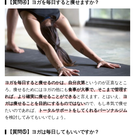
【質問④】ヨガを毎日すると痩せますか？
ヨガを
毎日すると
痩せるのかは、自分次第
というのが正直なとこ
ろ。痩せるためにはヨガの他にも
食事が大事
で、そこまで管理す
れば、より
確実に痩せることができる
と言えます。とはいえ、
ヨ
ガは痩せることを目的にするものではない
ので、もし本気で痩せ
たいのであれば、
トータルサポートをしてくれるパーソナルジム
を検討してみてもいいでしょう。
【質問⑤】ヨガは毎日してもいいですか？