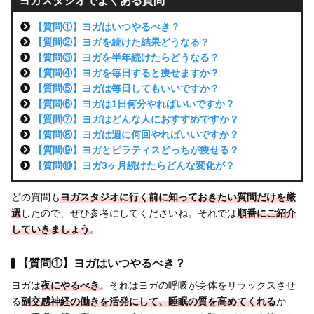
ヨガスタジオでよくある質問
【質問①】ヨガはいつやるべき？
【質問②】ヨガを続けた結果どうなる？
【質問③】ヨガを半年続けたらどうなる？
【質問④】ヨガを毎日すると痩せますか？
【質問⑤】ヨガは毎日してもいいですか？
【質問⑥】ヨガは1日何分やればいいですか？
【質問⑦】ヨガはどんな人におすすめですか？
【質問⑧】ヨガは週に何回やればいいですか？
【質問⑨】ヨガとピラティスどっちが痩せる？
【質問⑩】ヨガ3ヶ月続けたらどんな変化が？
どの質問も
ヨガスタジオに行く前に知っておきたい質問だけを厳
選
したので、ぜひ参考にしてくださいね。それでは
順番にご紹介
していきましょう
。
【質問①】ヨガはいつやるべき？
ヨガは
夜にやるべき
。それはヨガの呼吸が身体をリラックスさせ
る
副交感神経の働きを活発にして、睡眠の質を高めてくれる
か