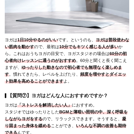
ヨガは
1日10分やるのがいい
です。というのも、
ヨガは普段使わな
い筋肉を動かす
ので、最初は
10分でもキツく感じる人が多い
か
ら。これはおうちヨガの目安で、ヨガスタジオの場合は
60分の初
心者向けレッスンに通う
のがおすすめ
。60分と聞くと長く聞こえ
ますが、
ゆったりした動きなので初心者でも無理なく楽しめま
す
。慣れてきたら、レベルを上げたり、
頻度を増やすとダイエッ
ト効果を高めることができます
よ。
【質問⑦】ヨガはどんな人におすすめですか？
ヨガは
「ストレスを解消したい人」
におすすめ。
スタジオではゆったりとした
BGMと薄暗い照明
の中、深く呼吸を
しながら
ヨガをする
ので、リラックスできます。そうすると、
凝
り固まった身体を
緩める
ことができ、
いろんな
不調の改善も期待
できる
んです。