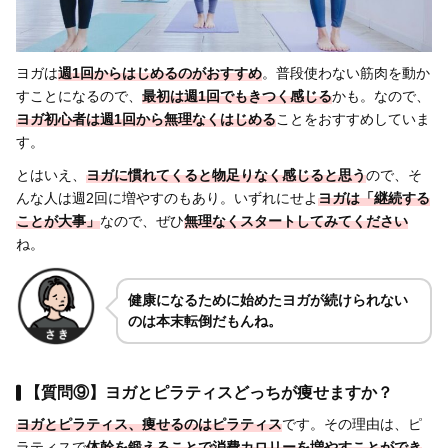
ヨガは
週1回からはじめるのがおすすめ
。普段使わない筋肉を動か
すことになるので、
最初は週1回でもきつく感じる
かも。なので、
ヨガ
初心者は週1回から無理なくはじめる
ことをおすすめしていま
す。
とはいえ、
ヨガに慣れてくると物足りなく感じる
と思う
ので、そ
んな人は週2回に増やすのもあり。いずれにせよ
ヨガは
「継続する
ことが大事」
なので、ぜひ
無理なくスタートしてみてください
ね。
健康になるために始めたヨガが続けられない
のは本末転倒だもんね。
【質問⑨】ヨガとピラティスどっちが痩せますか？
ヨガとピラティス、
痩せるのはピラティス
です。その理由は、ピ
ラティスで
体幹を鍛えることで消費カロリーを増やすことができ