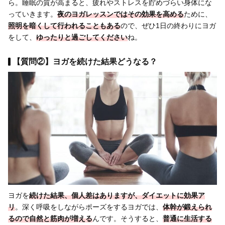
ら。睡眠の質が高まると、疲れやストレスを貯めづらい身体にな
っていきます。
夜のヨガレッスンではその効果を高める
ために、
照明を暗くして行われることもある
ので、ぜひ1日の終わりにヨガ
をして、
ゆったりと過ごしてください
ね。
【質問②】ヨガを続けた結果どうなる？
ヨガを
続けた結果、個人差はありますが、ダイエットに効果ア
リ
。深く呼吸をしながらポーズをするヨガでは、
体幹が鍛えられ
るので自然と筋肉が増える
んです。そうすると、
普通に生活する