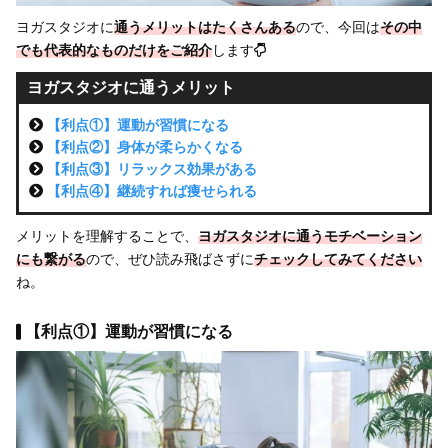
ヨガスタジオに
通うメリットはたくさんある
ので、今回は
その中
でも
代表的なものだけをご紹介
します
ヨガスタジオに通うメリット
【利点①】運動が習慣になる
【利点②】身体が柔らかくなる
【利点③】リラックス効果がある
【利点④】継続すれば痩せられる
メリットを理解することで、
ヨガスタジオに通うモチベーション
にも繋がる
ので、ぜひ読み飛ばさずに
チェックしてみてください
ね。
【利点①】運動が習慣になる