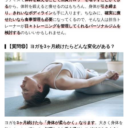
る
から。体幹を鍛えると痩せるのはもちろん、身体が
引き締ま
り、きれいなボディライン
も手に入ります。ちなみに、
確実に痩
せたいなら
食事管理も必要
になってくるので、そんな人は担当ト
レーナーが
日々トレーニングを管理してくれるパーソナルジムを
検討する
のもいいかもしれません。
【質問⑩】ヨガを3ヶ月続けたらどんな変化がある？
ヨガを
3ヶ月続けたら「身体が柔らかく」なります
。大きく身体を