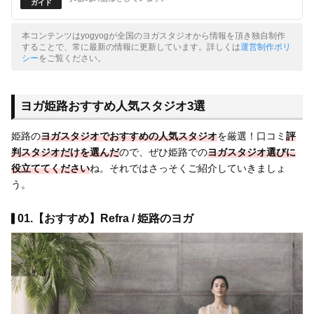
本コンテンツはyogyogが全国のヨガスタジオから情報を頂き独自制作
することで、常に最新の情報に更新しています。詳しくは
運営制作ポリ
シー
をご覧ください。
ヨガ姫路おすすめ人気スタジオ3選
姫路の
ヨガスタジオで
おすすめの人気スタジオ
を厳選！口コミ
評
判スタジオだけを選んだ
ので、ぜひ姫路での
ヨガスタジオ選びに
役立ててください
ね。それではさっそくご紹介していきましょ
う。
01.【おすすめ】Refra / 姫路のヨガ